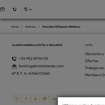
es
Iniciar sesión en Star Traveler o Corporate
Descubre El Espacio Wellness del Alanda Marbella Hotel & Wellness en M
Home
Wellness
Descubre El Espacio Wellness
ALANDA MARBELLA HOTEL & WELLNESS
HOTEL
Ubicación y
+34 952 89 96 00
Ofertas
booking@hotelalanda.com
Trabaja con
Nª R.T. A. H/MA/01680
Members O