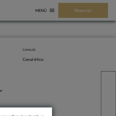
MENÚ
Reservar
CANALES
Canal ético
or