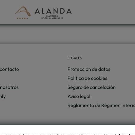
arbella. Web Oficial.
LEGALES
 contacto
Protección de datos
Política de cookies
 nosotros
Seguro de cancelación
nly
Aviso legal
Reglamento de Régimen Interi