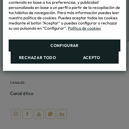
contenido en base a tus preferencias, y publicidad
Members Only
personalizada en base a un perfil a partir de la recopilación de
tus hábitos de navegación. Para más información puedes leer
nuestra política de cookies. Puedes aceptar todas las cookies
LEGALES
mediante el botón “Aceptar” o puedes configurar o rechazar
su uso pulsando en “Configurar”.
Política de cookies
Protección de datos
Política de cookies
CONFIGURAR
Seguro de cancelación
RECHAZAR TODO
ACEPTO
Aviso legal
Reglamento de Régimen Interior
CANALES
Canal ético