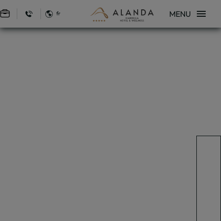
MENU
fr
Se connecter à Star Traveler ou Corporate
Restaurant La Pérgola | Hôtel Alanda Marbella