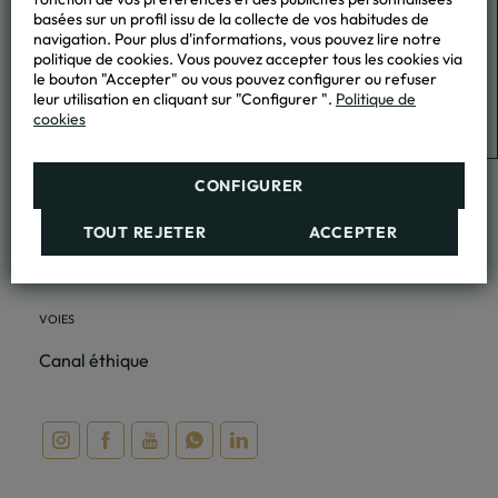
basées sur un profil issu de la collecte de vos habitudes de
Members Only
navigation. Pour plus d'informations, vous pouvez lire notre
politique de cookies. Vous pouvez accepter tous les cookies via
le bouton "Accepter" ou vous pouvez configurer ou refuser
JURIDIQUES
leur utilisation en cliquant sur "Configurer ".
Politique de
cookies
Protection des données
Politique de cookies
CONFIGURER
Assurance annulation
Avis Juridique
TOUT REJETER
ACCEPTER
Règlement Intérieur
VOIES
Canal éthique